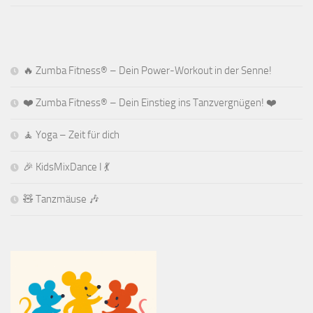
🔥 Zumba Fitness® – Dein Power-Workout in der Senne!
❤️ Zumba Fitness® – Dein Einstieg ins Tanzvergnügen! ❤️
🧘 Yoga – Zeit für dich
🎉 KidsMixDance I 💃
🧸 Tanzmäuse 🎶