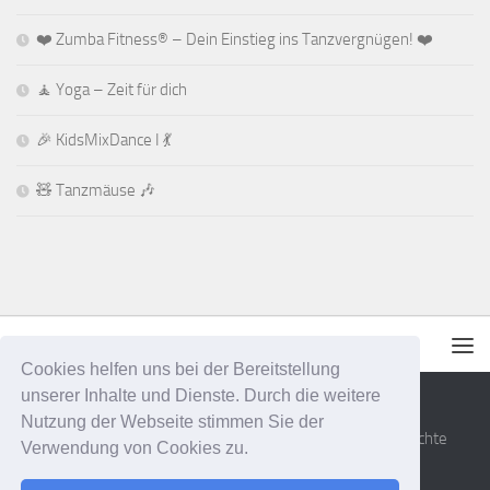
❤️ Zumba Fitness® – Dein Einstieg ins Tanzvergnügen! ❤️
🧘 Yoga – Zeit für dich
🎉 KidsMixDance I 💃
🧸 Tanzmäuse 🎶
Cookies helfen uns bei der Bereitstellung
unserer Inhalte und Dienste. Durch die weitere
Nutzung der Webseite stimmen Sie der
Senner Tanzsportfreunde Bielefeld e.V. © 2026. Alle Rechte
Verwendung von Cookies zu.
vorbehalten.