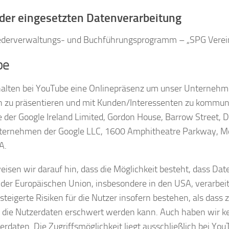
t der eingesetzten Datenverarbeitung
iederverwaltungs- und Buchführungsprogramm – „SPG Verei
be
halten bei YouTube eine Onlinepräsenz um unser Unternehm
n zu präsentieren und mit Kunden/Interessenten zu kommuni
e der Google Ireland Limited, Gordon House, Barrow Street, Dub
ternehmen der Google LLC, 1600 Amphitheatre Parkway, M
A.
eisen wir darauf hin, dass die Möglichkeit besteht, dass Dat
der Europäischen Union, insbesondere in den USA, verarbei
teigerte Risiken für die Nutzer insofern bestehen, als dass z
f die Nutzerdaten erschwert werden kann. Auch haben wir ke
erdaten. Die Zugriffsmöglichkeit liegt ausschließlich bei You