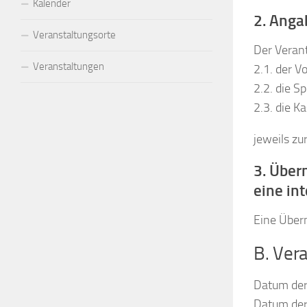
Kalender
2. Anga
Veranstaltungsorte
Der Verant
Veranstaltungen
2.1. der V
2.2. die 
2.3. die K
jeweils zu
3. Über
eine in
Eine Überm
B. Ver
Datum der
Datum der