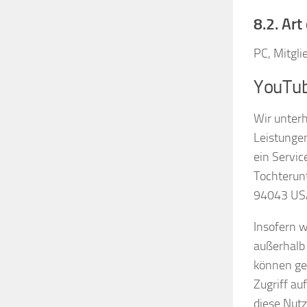
8.2. Ar
PC, Mitgl
YouTu
Wir unter
Leistunge
ein Servic
Tochterun
94043 US
Insofern w
außerhalb 
können ges
Zugriff au
diese Nutz