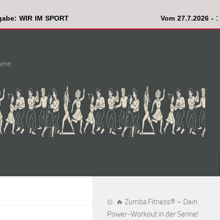
 IM SPORT
Vom 27.7.2026 - 17.8.2026 i
ene.
🔥 Zumba Fitness® – Dein
Power-Workout in der Senne!