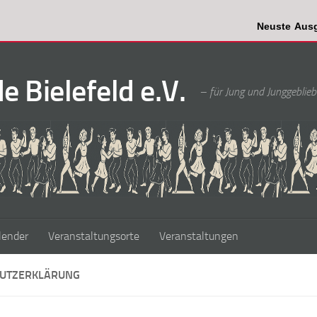
Neuste Ausgabe: WIR
 Bielefeld e.V.
– für Jung und Junggeblieb
lender
Veranstaltungsorte
Veranstaltungen
UTZERKLÄRUNG