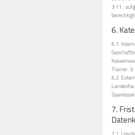
3.11.: auf
berechtigt
6. Kat
6.1. Inter
Geschäftsst
Kassenwart
Trainer: 3.
6.2. Exte
Landesfach
Sparkasse B
7. Fris
Datenka
7.1. Lösc