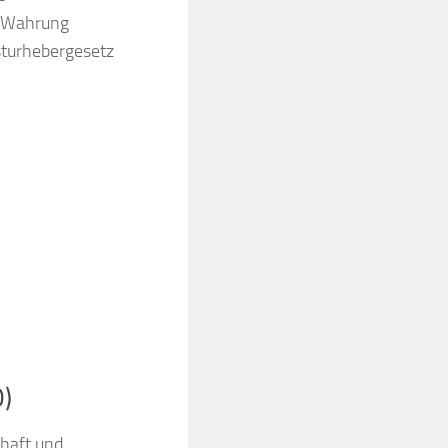
ur Wahrung
nsturhebergesetz
O)
chaft und