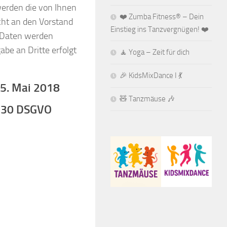
werden die von Ihnen
❤️ Zumba Fitness® – Dein
ht an den Vorstand
Einstieg ins Tanzvergnügen! ❤️
e Daten werden
be an Dritte erfolgt
🧘 Yoga – Zeit für dich
🎉 KidsMixDance I 💃
5. Mai 2018
🧸 Tanzmäuse 🎶
t. 30 DSGVO