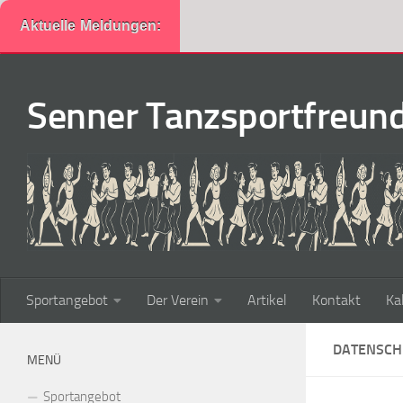
Aktuelle Meldungen:
Zum Inhalt springen
Senner Tanzsportfreunde
Sportangebot
Der Verein
Artikel
Kontakt
Ka
DATENSCH
MENÜ
Sportangebot