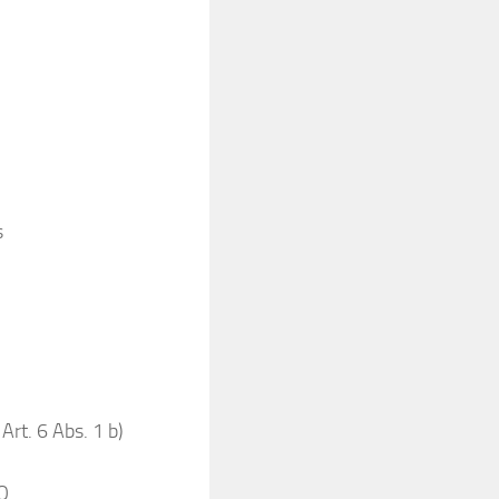
s
 Art. 6 Abs. 1 b)
VO