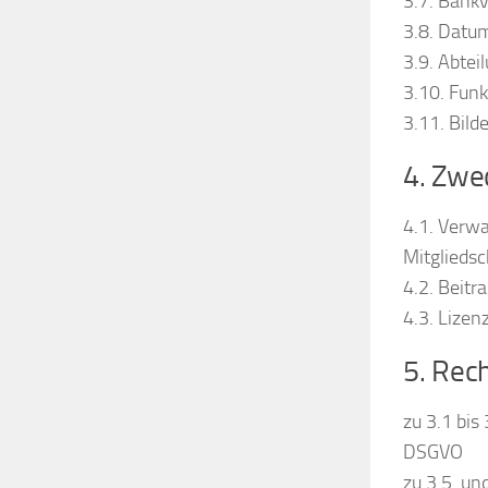
3.7. Bank
3.8. Datum
3.9. Abte
3.10. Funk
3.11. Bild
4. Zwe
4.1. Verwa
Mitgliedsc
4.2. Beitr
4.3. Lize
5. Rec
zu 3.1 bis 
DSGVO
zu 3.5. un