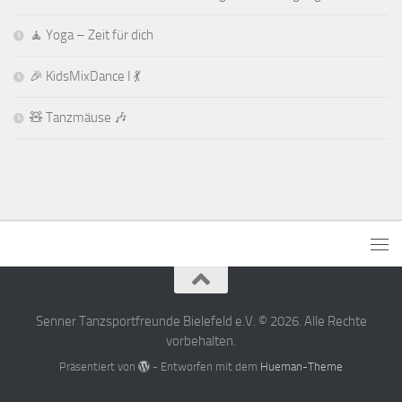
🧘 Yoga – Zeit für dich
🎉 KidsMixDance I 💃
🧸 Tanzmäuse 🎶
Senner Tanzsportfreunde Bielefeld e.V. © 2026. Alle Rechte
vorbehalten.
Präsentiert von
- Entworfen mit dem
Hueman-Theme