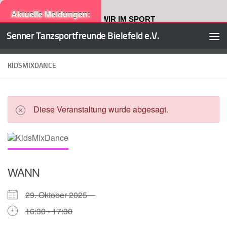
Aktuelle Meldungen:
Neuste Ausgabe: WIR IM SPORT
Senner Tanzsportfreunde Bielefeld e.V.
Zum Inhalt springen
KIDSMIXDANCE
Diese Veranstaltung wurde abgesagt.
WANN
29. Oktober 2025
16:30 - 17:30