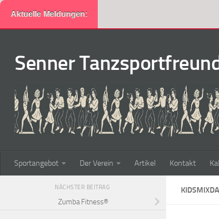
Aktuelle Meldungen:
Zum Inhalt springen
Senner Tanzsportfreunde
Sportangebot
Der Verein
Artikel
Kontakt
Ka
NÄCHSTER BEITRAG
KIDSMIXD
Zumba Fitness®