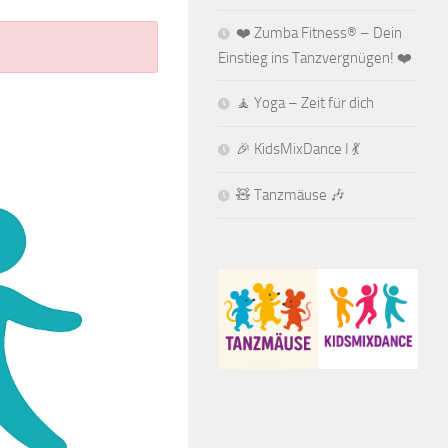
❤️ Zumba Fitness® – Dein
Einstieg ins Tanzvergnügen! ❤️
🧘 Yoga – Zeit für dich
🎉 KidsMixDance I 💃
🧸 Tanzmäuse 🎶