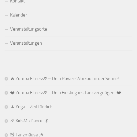
Kontakt
Kalender
Veranstaltungsorte
Veranstaltungen
🔥 Zumba Fitness® – Dein Power-Workout in der Senne!
❤️ Zumba Fitness® – Dein Einstieg ins Tanzvergnügen! ❤️
🧘 Yoga – Zeit für dich
🎉 KidsMixDance I 💃
🧸 Tanzmäuse 🎶