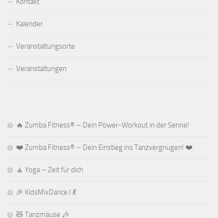
Kontakt
Kalender
Veranstaltungsorte
Veranstaltungen
🔥 Zumba Fitness® – Dein Power-Workout in der Senne!
❤️ Zumba Fitness® – Dein Einstieg ins Tanzvergnügen! ❤️
🧘 Yoga – Zeit für dich
🎉 KidsMixDance I 💃
🧸 Tanzmäuse 🎶