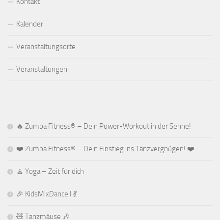
Kontakt
Kalender
Veranstaltungsorte
Veranstaltungen
🔥 Zumba Fitness® – Dein Power-Workout in der Senne!
❤️ Zumba Fitness® – Dein Einstieg ins Tanzvergnügen! ❤️
🧘 Yoga – Zeit für dich
🎉 KidsMixDance I 💃
🧸 Tanzmäuse 🎶