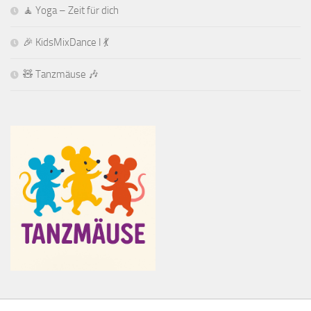
🧘 Yoga – Zeit für dich
🎉 KidsMixDance I 💃
🧸 Tanzmäuse 🎶