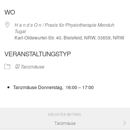
ICS herunterladen
Google Kalender
WO
H a n d s O n / Praxis für Physiotherapie Menduh
Tugal
Karl-Oldewurtel-Str. 40, Bielefeld, NRW, 33659, NRW
VERANSTALTUNGSTYP
🐭 Tanzmäuse
Tanzmäuse Donnerstag, 16:00 – 17:00
NÄCHSTER BEITRAG
Tanzmäuse