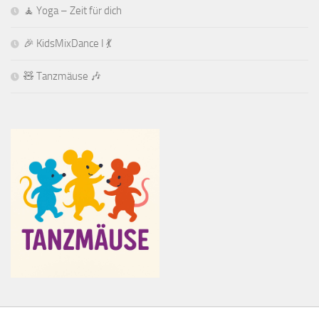
🧘 Yoga – Zeit für dich
🎉 KidsMixDance I 💃
🧸 Tanzmäuse 🎶