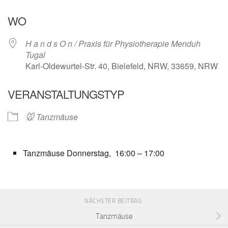
ICS herunterladen
Google Kalender
WO
H a n d s O n / Praxis für Physiotherapie Menduh
Tugal
Karl-Oldewurtel-Str. 40, Bielefeld, NRW, 33659, NRW
VERANSTALTUNGSTYP
🐭 Tanzmäuse
Tanzmäuse Donnerstag, 16:00 – 17:00
NÄCHSTER BEITRAG
Tanzmäuse