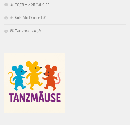
🧘 Yoga – Zeit für dich
🎉 KidsMixDance I 💃
🧸 Tanzmäuse 🎶