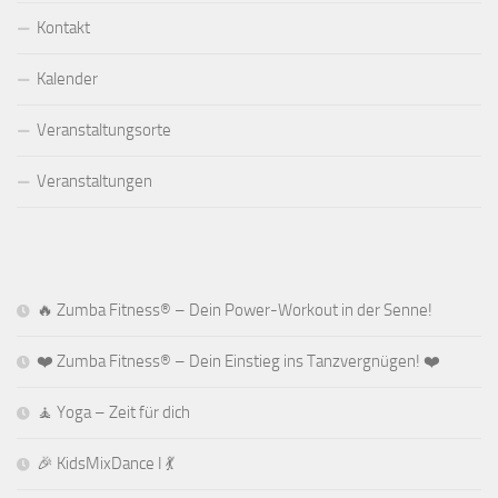
Kontakt
Kalender
Veranstaltungsorte
Veranstaltungen
🔥 Zumba Fitness® – Dein Power-Workout in der Senne!
❤️ Zumba Fitness® – Dein Einstieg ins Tanzvergnügen! ❤️
🧘 Yoga – Zeit für dich
🎉 KidsMixDance I 💃