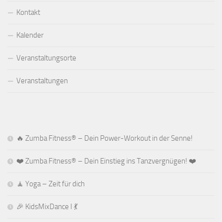
Kontakt
Kalender
Veranstaltungsorte
Veranstaltungen
🔥 Zumba Fitness® – Dein Power-Workout in der Senne!
❤️ Zumba Fitness® – Dein Einstieg ins Tanzvergnügen! ❤️
🧘 Yoga – Zeit für dich
🎉 KidsMixDance I 💃