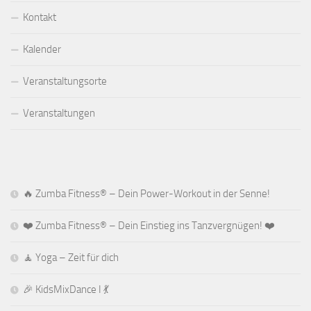
Kontakt
Kalender
Veranstaltungsorte
Veranstaltungen
🔥 Zumba Fitness® – Dein Power-Workout in der Senne!
❤️ Zumba Fitness® – Dein Einstieg ins Tanzvergnügen! ❤️
🧘 Yoga – Zeit für dich
🎉 KidsMixDance I 💃