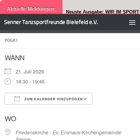
Aktuelle Meldungen:
Neuste Ausgabe: WIR IM SPORT
Senner Tanzsportfreunde Bielefeld e.V.
Zum Inhalt springen
YOGA I
WANN
21. Juli 2026
18:30 - 19:45
ZUM KALENDER HINZUFÜGEN
ICS herunterladen
Google Kalender
WO
Friedenskirche - Ev. Emmaus-Kirchengemeinde
Senne