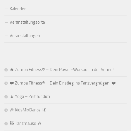
Kalender
Veranstaltungsorte
Veranstaltungen
🔥 Zumba Fitness® – Dein Power-Workout in der Senne!
❤️ Zumba Fitness® – Dein Einstieg ins Tanzvergnügen! ❤️
🧘 Yoga – Zeit für dich
🎉 KidsMixDance I 💃
🧸 Tanzmäuse 🎶