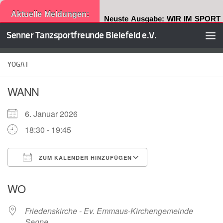
Aktuelle Meldungen:
Neuste Ausgabe: WIR IM SPORT
Senner Tanzsportfreunde Bielefeld e.V.
Zum Inhalt springen
YOGA I
WANN
6. Januar 2026
18:30 - 19:45
ZUM KALENDER HINZUFÜGEN
ICS herunterladen
Google Kalender
WO
Friedenskirche - Ev. Emmaus-Kirchengemeinde
Senne