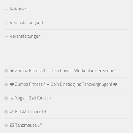
Kalender
Veranstaltungsorte
Veranstaltungen
🔥 Zumba Fitness® – Dein Power-Workout in der Senne!
❤️ Zumba Fitness® – Dein Einstieg ins Tanzvergnügen! ❤️
🧘 Yoga – Zeit für dich
🎉 KidsMixDance I 💃
🧸 Tanzmäuse 🎶