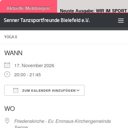
Aktuelle Meldungen:
Neuste Ausgabe: WIR IM SPORT
Senner Tanzsportfreunde Bielefeld e.V.
Zum Inhalt springen
YOGA II
WANN
17. November 2026
20:00 - 21:45
ZUM KALENDER HINZUFÜGEN
ICS herunterladen
Google Kalender
WO
Friedenskirche - Ev. Emmaus-Kirchengemeinde
Senne