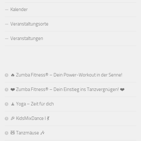
Kalender
Veranstaltungsorte
Veranstaltungen
🔥 Zumba Fitness® – Dein Power-Workout in der Senne!
❤️ Zumba Fitness® – Dein Einstieg ins Tanzvergnügen! ❤️
🧘 Yoga – Zeit für dich
🎉 KidsMixDance I 💃
🧸 Tanzmäuse 🎶