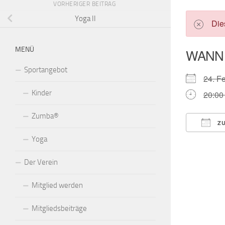
VORHERIGER BEITRAG
Yoga II
Die
MENÜ
WANN
Sportangebot
24. 
Kinder
20:00 
Zumba®
ZU
Yoga
ICS h
Der Verein
Mitglied werden
Mitgliedsbeiträge