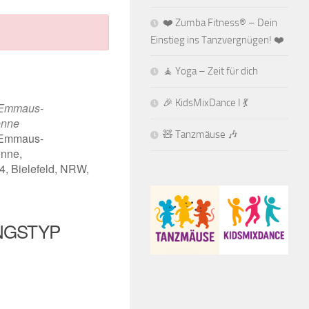
❤️ Zumba Fitness® – Dein
Einstieg ins Tanzvergnügen! ❤️
🧘 Yoga – Zeit für dich
🎉 KidsMixDance I 💃
. Emmaus-
enne
🧸 Tanzmäuse 🎶
. Emmaus-
nne,
, Bielefeld, NRW,
iCalendar
Office 365
NGSTYP