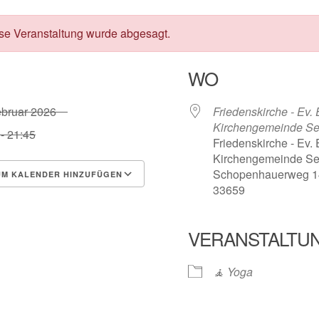
se Veranstaltung wurde abgesagt.
WO
Februar 2026
Friedenskirche - Ev
Kirchengemeinde S
- 21:45
Friedenskirche - Ev
Kirchengemeinde Se
Schopenhauerweg 14
M KALENDER HINZUFÜGEN
33659
erunterladen
Google Kalender
VERANSTALTU
🧘 Yoga