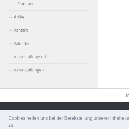
Vorstand
Artikel
Kontakt
Kalender
Veranstaltungsorte
Veranstaltungen
I
Senner Tanzsportfreunde Bielefeld e.V. © 2026. Alle Rechte vorbeh
Cookies helfen uns bei der Bereitstellung unserer Inhalt
Präsentiert von
- Entworfen mit dem
Hueman-Theme
zu.