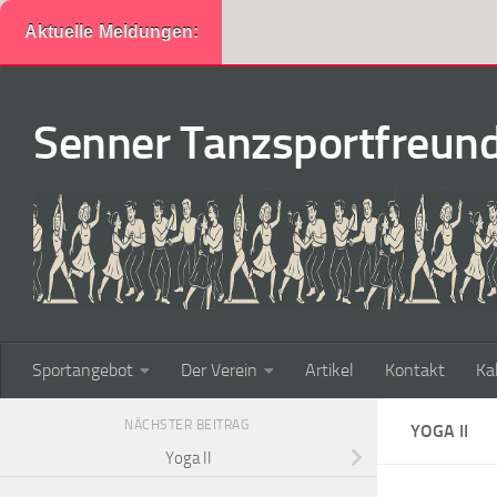
Aktuelle Meldungen:
Zum Inhalt springen
Senner Tanzsportfreunde
Sportangebot
Der Verein
Artikel
Kontakt
Ka
NÄCHSTER BEITRAG
YOGA II
Yoga II