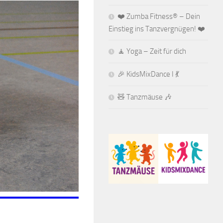
❤️ Zumba Fitness® – Dein
Einstieg ins Tanzvergnügen! ❤️
🧘 Yoga – Zeit für dich
🎉 KidsMixDance I 💃
🧸 Tanzmäuse 🎶