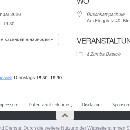
WO
Januar 2026
Buschkampschule
Am Flugplatz 40, Bi
- 19:30
VERANSTALTU
M KALENDER HINZUFÜGEN
erunterladen
Google Kalender
💃 Zumba Basic®
ness®
Dienstags 18:30 -19:30
mpressum
Datenschutzerklärung
Disclaimer
Sponsor
alten.
e und Dienste. Durch die weitere Nutzung der Webseite stimmen