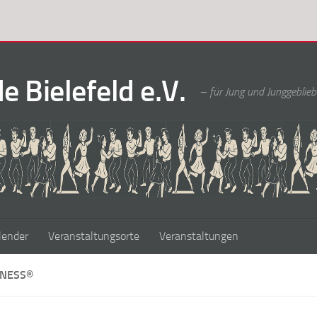
 Bielefeld e.V.
– für Jung und Junggeblieb
lender
Veranstaltungsorte
Veranstaltungen
TNESS®