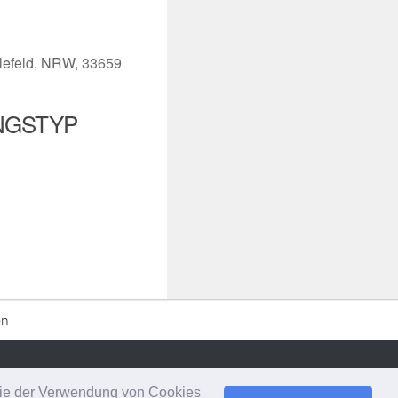
elefeld, NRW, 33659
NGSTYP
iCalendar
Office 365
en
 Sie der Verwendung von Cookies