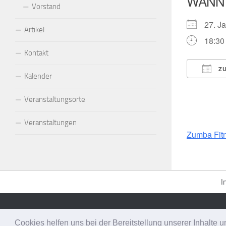
WANN
Vorstand
27. 
Artikel
18:30 
Kontakt
ZU
Kalender
ICS h
Veranstaltungsorte
Veranstaltungen
Zumba Fit
I
Senner Tanzsportfreunde Bielefeld e.V. © 2026. Alle Rechte vorbeh
Cookies helfen uns bei der Bereitstellung unserer Inhalt