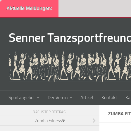
Aktuelle Meldungen:
Zum Inhalt springen
Senner Tanzsportfreunde
Sportangebot
Der Verein
Artikel
Kontakt
Ka
NÄCHSTER BEITRAG
ZUMBA FI
Zumba Fitness®