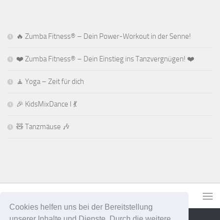
🔥 Zumba Fitness® – Dein Power-Workout in der Senne!
❤️ Zumba Fitness® – Dein Einstieg ins Tanzvergnügen! ❤️
🧘 Yoga – Zeit für dich
🎉 KidsMixDance I 💃
🧸 Tanzmäuse 🎶
Cookies helfen uns bei der Bereitstellung
unserer Inhalte und Dienste. Durch die weitere