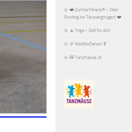
❤️ Zumba Fitness® – Dein
Einstieg ins Tanzvergnügen! ❤️
🧘 Yoga – Zeit für dich
🎉 KidsMixDance I 💃
🧸 Tanzmäuse 🎶