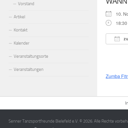
WANN
Vorstand
10. 
Artikel
18:30 
Kontakt
ZU
Kalender
ICS h
Veranstaltungsorte
Veranstaltungen
Zumba Fit
I
Senner Tanzsportfreunde Bielefeld e.V. © 2026. Alle Rechte vorbeh