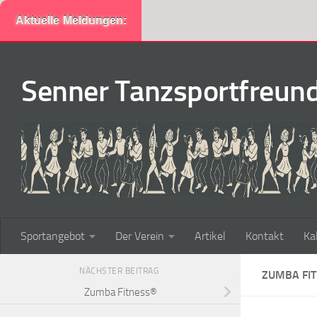
Aktuelle Meldungen:
Zum Inhalt springen
Senner Tanzsportfreunde
Sportangebot
Der Verein
Artikel
Kontakt
Ka
NÄCHSTER BEITRAG
ZUMBA FI
Zumba Fitness®