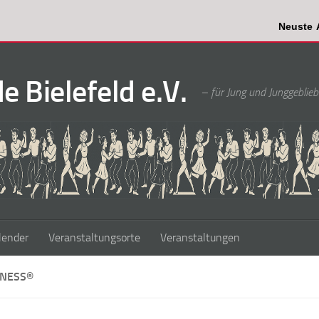
Neuste Ausgab
 Bielefeld e.V.
– für Jung und Junggeblieb
lender
Veranstaltungsorte
Veranstaltungen
TNESS®