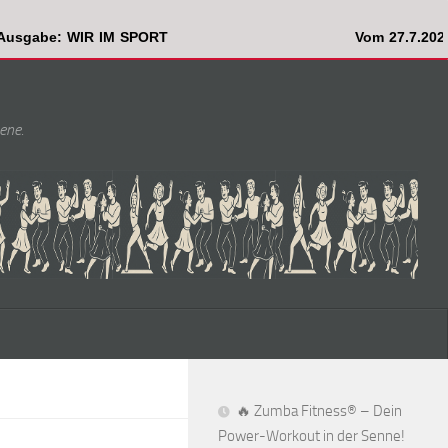
e: WIR IM SPORT
Vom 27.7.2026 - 17.8
ene.
🔥 Zumba Fitness® – Dein
Power-Workout in der Senne!