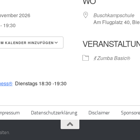
WO
November 2026
Buschkampschule
Am Flugplatz 40, Bi
- 19:30
VERANSTALTU
M KALENDER HINZUFÜGEN
erunterladen
Google Kalender
💃 Zumba Basic®
ness®
Dienstags 18:30 -19:30
mpressum
Datenschutzerklärung
Disclaimer
Sponsor
alten.