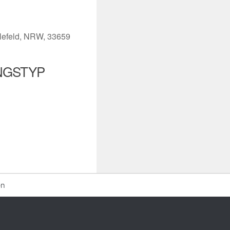
elefeld, NRW, 33659
NGSTYP
iCalendar
Office 365
en