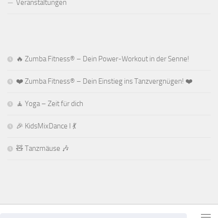
Veranstaltungen
🔥 Zumba Fitness® – Dein Power-Workout in der Senne!
❤️ Zumba Fitness® – Dein Einstieg ins Tanzvergnügen! ❤️
🧘 Yoga – Zeit für dich
🎉 KidsMixDance I 💃
🧸 Tanzmäuse 🎶