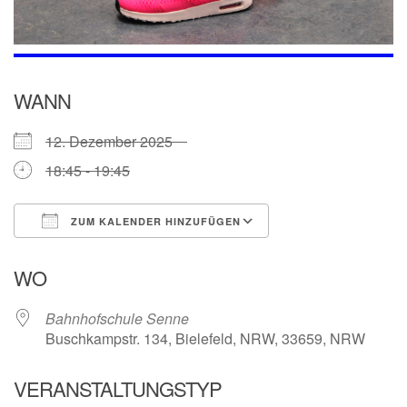
WANN
12. Dezember 2025
18:45 - 19:45
ZUM KALENDER HINZUFÜGEN
ICS herunterladen
Google Kalender
WO
Bahnhofschule Senne
Buschkampstr. 134, Bielefeld, NRW, 33659, NRW
VERANSTALTUNGSTYP