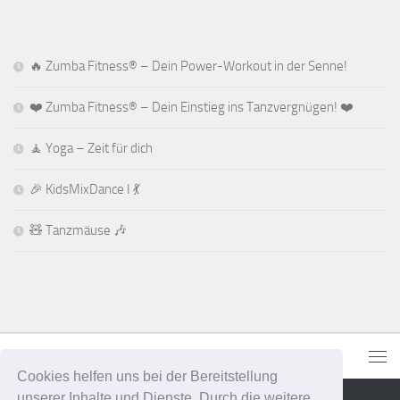
🔥 Zumba Fitness® – Dein Power-Workout in der Senne!
❤️ Zumba Fitness® – Dein Einstieg ins Tanzvergnügen! ❤️
🧘 Yoga – Zeit für dich
🎉 KidsMixDance I 💃
🧸 Tanzmäuse 🎶
Cookies helfen uns bei der Bereitstellung
unserer Inhalte und Dienste. Durch die weitere