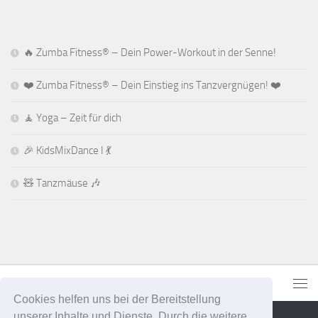
🔥 Zumba Fitness® – Dein Power-Workout in der Senne!
❤️ Zumba Fitness® – Dein Einstieg ins Tanzvergnügen! ❤️
🧘 Yoga – Zeit für dich
🎉 KidsMixDance I 💃
🧸 Tanzmäuse 🎶
Cookies helfen uns bei der Bereitstellung
unserer Inhalte und Dienste. Durch die weitere