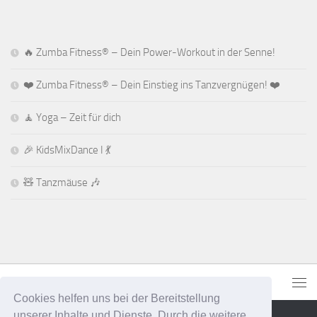
🔥 Zumba Fitness® – Dein Power-Workout in der Senne!
❤️ Zumba Fitness® – Dein Einstieg ins Tanzvergnügen! ❤️
🧘 Yoga – Zeit für dich
🎉 KidsMixDance I 💃
🧸 Tanzmäuse 🎶
Cookies helfen uns bei der Bereitstellung
unserer Inhalte und Dienste. Durch die weitere