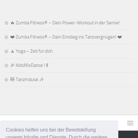
🔥 Zumba Fitness® – Dein Power-Workout in der Senne!
❤️ Zumba Fitness® – Dein Einstieg ins Tanzvergnügen! ❤️
🧘 Yoga – Zeit für dich
🎉 KidsMixDance I 💃
🧸 Tanzmäuse 🎶
Cookies helfen uns bei der Bereitstellung
unserer Inhalte und Dienste. Durch die weitere