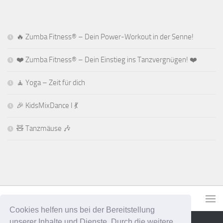
🔥 Zumba Fitness® – Dein Power-Workout in der Senne!
❤️ Zumba Fitness® – Dein Einstieg ins Tanzvergnügen! ❤️
🧘 Yoga – Zeit für dich
🎉 KidsMixDance I 💃
🧸 Tanzmäuse 🎶
Cookies helfen uns bei der Bereitstellung
unserer Inhalte und Dienste. Durch die weitere