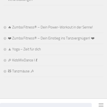
🔥 Zumba Fitness® – Dein Power-Workout in der Senne!
❤️ Zumba Fitness® – Dein Einstieg ins Tanzvergnügen! ❤️
🧘 Yoga – Zeit für dich
🎉 KidsMixDance I 💃
🧸 Tanzmäuse 🎶