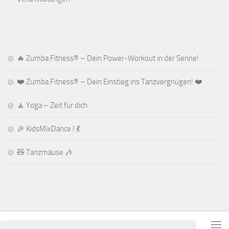
🔥 Zumba Fitness® – Dein Power-Workout in der Senne!
❤️ Zumba Fitness® – Dein Einstieg ins Tanzvergnügen! ❤️
🧘 Yoga – Zeit für dich
🎉 KidsMixDance I 💃
🧸 Tanzmäuse 🎶