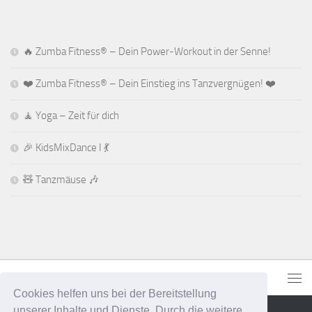
🔥 Zumba Fitness® – Dein Power-Workout in der Senne!
❤️ Zumba Fitness® – Dein Einstieg ins Tanzvergnügen! ❤️
🧘 Yoga – Zeit für dich
🎉 KidsMixDance I 💃
🧸 Tanzmäuse 🎶
Cookies helfen uns bei der Bereitstellung
unserer Inhalte und Dienste. Durch die weitere