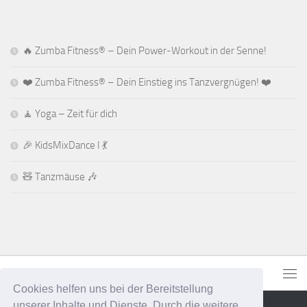
🔥 Zumba Fitness® – Dein Power-Workout in der Senne!
❤️ Zumba Fitness® – Dein Einstieg ins Tanzvergnügen! ❤️
🧘 Yoga – Zeit für dich
🎉 KidsMixDance I 💃
🧸 Tanzmäuse 🎶
Cookies helfen uns bei der Bereitstellung
unserer Inhalte und Dienste. Durch die weitere