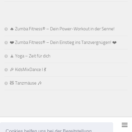
🔥 Zumba Fitness® – Dein Power-Workout in der Senne!
❤️ Zumba Fitness® – Dein Einstieg ins Tanzvergnügen! ❤️
🧘 Yoga – Zeit für dich
🎉 KidsMixDance I 💃
🧸 Tanzmäuse 🎶
Cookies helfen uns bei der Bereitstellung