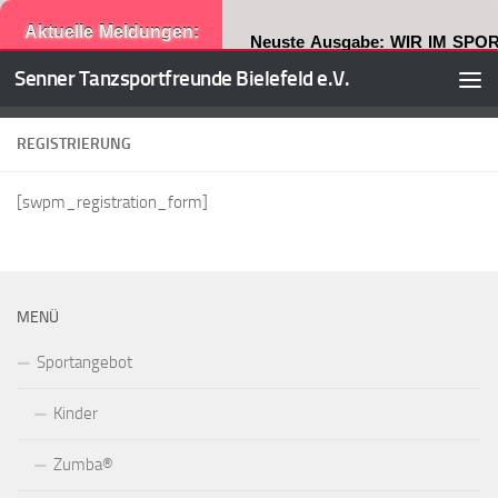
Aktuelle Meldungen:
Neuste Ausgabe: WIR IM SPOR
Senner Tanzsportfreunde Bielefeld e.V.
Zum Inhalt springen
REGISTRIERUNG
[swpm_registration_form]
MENÜ
Sportangebot
Kinder
Zumba®