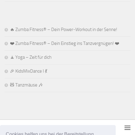
🔥 Zumba Fitness® – Dein Power-Workout in der Senne!
❤️ Zumba Fitness® – Dein Einstieg ins Tanzvergnügen! ❤️
🧘 Yoga – Zeit für dich
🎉 KidsMixDance I 💃
🧸 Tanzmäuse 🎶
Cookies helfen uns bei der Bereitstellung