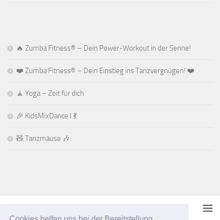
🔥 Zumba Fitness® – Dein Power-Workout in der Senne!
❤️ Zumba Fitness® – Dein Einstieg ins Tanzvergnügen! ❤️
🧘 Yoga – Zeit für dich
🎉 KidsMixDance I 💃
🧸 Tanzmäuse 🎶
Cookies helfen uns bei der Bereitstellung