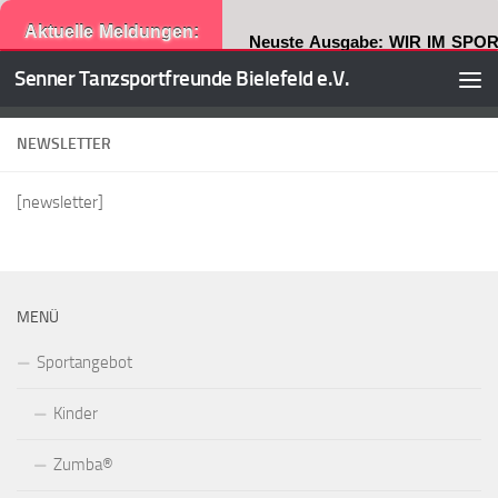
Aktuelle Meldungen:
Neuste Ausgabe: WIR IM SPOR
Senner Tanzsportfreunde Bielefeld e.V.
Zum Inhalt springen
NEWSLETTER
[newsletter]
MENÜ
Sportangebot
Kinder
Zumba®