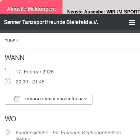
Aktuelle Meldungen:
Neuste Ausgabe: WIR IM SPORT
Senner Tanzsportfreunde Bielefeld e.V.
Zum Inhalt springen
YOGA II
WANN
17. Februar 2026
20:00 - 21:45
ZUM KALENDER HINZUFÜGEN
ICS herunterladen
Google Kalender
WO
Friedenskirche - Ev. Emmaus-Kirchengemeinde
Senne