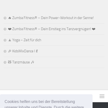
🔥 Zumba Fitness® – Dein Power-Workout in der Senne!
❤️ Zumba Fitness® – Dein Einstieg ins Tanzvergnügen! ❤️
🧘 Yoga – Zeit für dich
🎉 KidsMixDance I 💃
🧸 Tanzmäuse 🎶
Cookies helfen uns bei der Bereitstellung
unserer Inhalte und Dienste. Durch die weitere