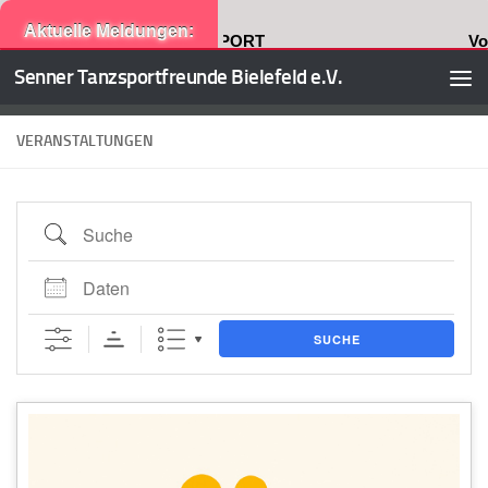
Aktuelle Meldungen:
e Ausgabe: WIR IM SPORT
Vom 27.7.20
Senner Tanzsportfreunde Bielefeld e.V.
Zum Inhalt springen
VERANSTALTUNGEN
Suche
Daten
SUCHE