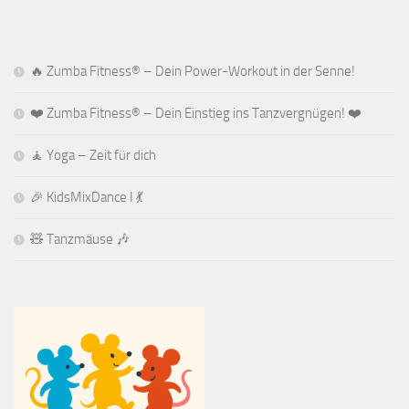
🔥 Zumba Fitness® – Dein Power-Workout in der Senne!
❤️ Zumba Fitness® – Dein Einstieg ins Tanzvergnügen! ❤️
🧘 Yoga – Zeit für dich
🎉 KidsMixDance I 💃
🧸 Tanzmäuse 🎶